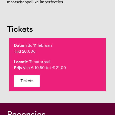
maatschappelijke imperfecties.
Tickets
Datum
do 11 februari
Tijd
20:00u
Locatie
Theaterzaal
Prijs
Van € 10,50 tot € 21,00
Tickets
Recensies