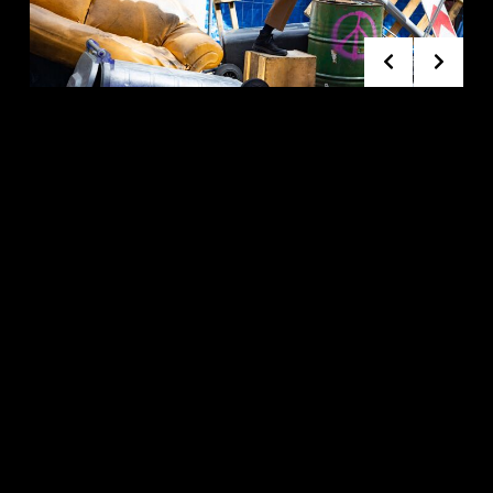
prinses Laurentien van
Oranje over CONTRA