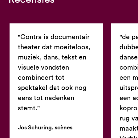
"Contra is documentair
"de p
theater dat moeiteloos,
dubbe
muziek, dans, tekst en
danse
visuele vondsten
combi
combineert tot
een 
spektakel dat ook nog
uitspr
eens tot nadenken
een a
stemt."
kopro
rug v
Jos Schuring, scènes
maakt: