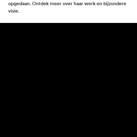
opgedaan. Ontdek meer over haar werk en bijzondere
visie.
Je kunt bij het kopen van een ticket voor de
voorstelling direct een ticket voor de talk kopen.
Liever een los ticket? Klik dan op onderstaande knop.
Ticket voor de inleiding