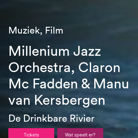
Muziek, Film
Millenium Jazz
n
Orchestra, Claro
nu
Mc Fadden & Ma
van Kersbergen
De Drinkbare Rivier
Tickets
Wat speelt er?