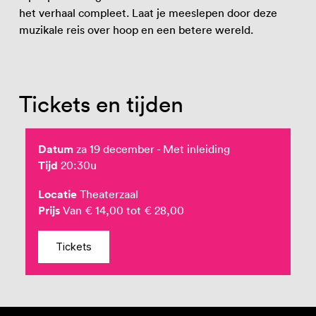
het verhaal compleet. Laat je meeslepen door deze
muzikale reis over hoop en een betere wereld.
Tickets en tijden
Datum
za 19 december - Met inleiding
Tijd
20:30u
Locatie
Theaterzaal
Prijs
Van € 14,00 tot € 28,00
Tickets