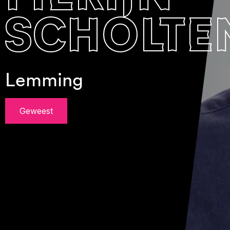
scholte
Lemming
Geweest