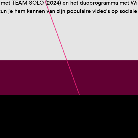
met TEAM SOLO (2024) en het duoprogramma met Wim He
n je hem kennen van zijn populaire video's op sociale
CABARET