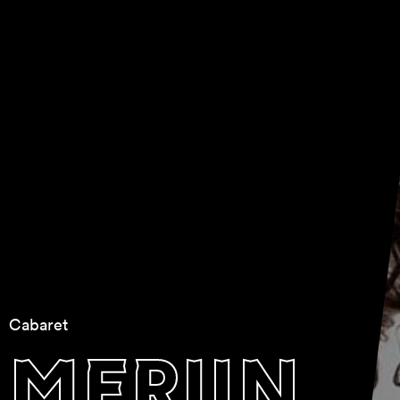
Cabaret
merijn