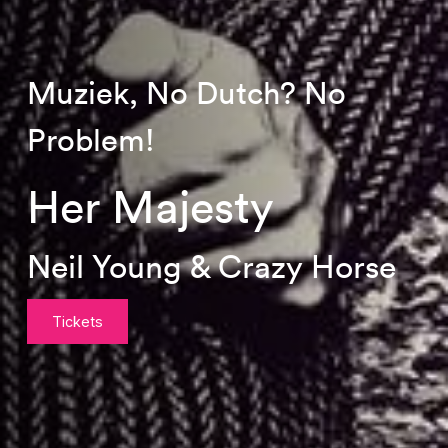
Muziek, No Dutch? No
Problem!
Her Majesty
Neil Young & Crazy Horse
Tickets