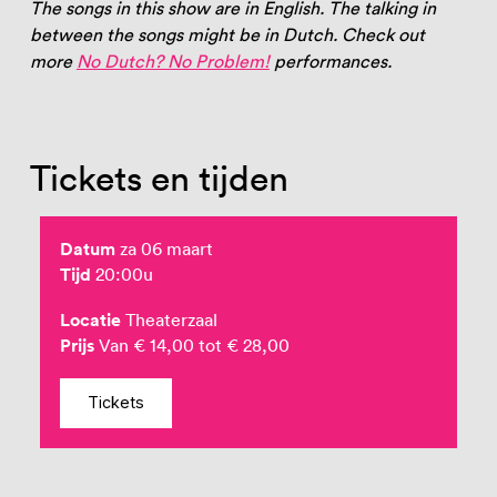
The songs in this show are in English. The talking in
between the songs might be in Dutch. Check out
more
No Dutch? No Problem!
performances.
Tickets en tijden
Datum
za 06 maart
Tijd
20:00u
Locatie
Theaterzaal
Prijs
Van € 14,00 tot € 28,00
Tickets