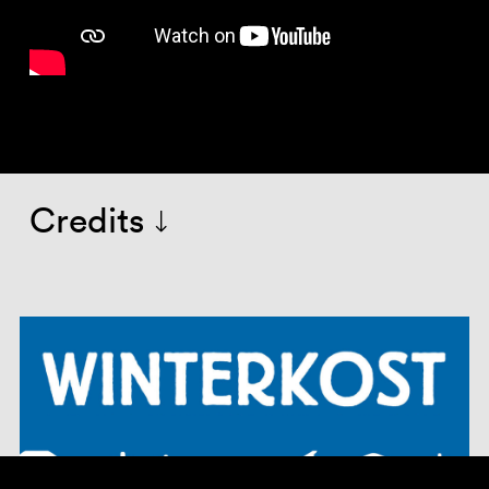
Credits
Spel:
Rogier van Erkel, Gerold Guthman e.a.
Originele cast:
Chris Koopman, Olaf van de Ven
en Christiaan Bloem
Regie:
Hans Thissen
Decor en kostuum:
Johan en Annemarie Klijn
Lichtontwerp:
Bart van den Heuvel