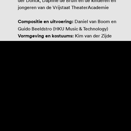
der Donck, Daphne de Bruin en de kinderen en
jongeren van de Vrijstaat TheaterAcademie
Compositie en uitvoering:
Daniel van Boom en
Guido Beeldstro (HKU Music & Technology)
Vormgeving en kostuums:
Kim van der Zijde
Techniek en film:
Charlie Feld
Educatie:
Lotte Rosier
JEUGD