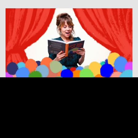
Over Janne Schra
Janne Schra, bekend van Room Eleven, Schradinova
en zichzelf, maakt al bijna twintig jaar eigenzinnige
muziek. Met een Zilveren Harp, een Annie M.G.
Schmidtprijs-nominatie, gouden en platina platen,