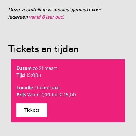
Deze voorstelling is speciaal gemaakt voor
iedereen
vanaf 6 jaar oud
.
Tickets en tijden
Datum
zo 21 maart
Tijd
15:00u
Locatie
Theaterzaal
Prijs
Van € 7,00 tot € 16,00
Tickets