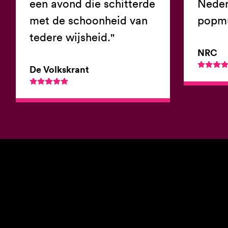
een avond die schitterde
Neder
met de schoonheid van
popmu
tedere wijsheid."
NRC
De Volkskrant