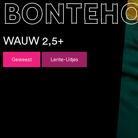
bonteh
WAUW 2,5+
Geweest
Lente-Uitjes