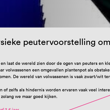
ieke peutervoorstelling om
en laat de wereld zien door de ogen van peuters en kle
ar volwassenen een omgevallen plantenpot als obstakel 
men. De wereld van volwassenen is vaak zwart/wit terw
ken of zelfs als hindernis worden ervaren vaak veel inte
, zolang we maar goed kijken.
f 2,5 jaar
.