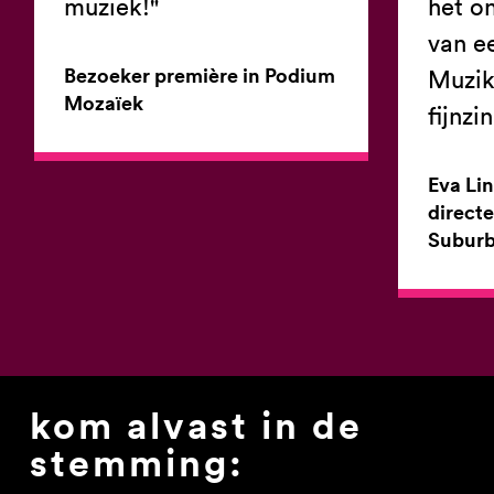
muziek!"
het o
van ee
Bezoeker première in Podium
Muzik
Mozaïek
fijnzi
Eva Lin
direct
Suburb
kom alvast in de
stemming: