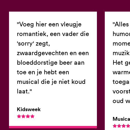
"Voeg hier een vleugje
"Alles
romantiek, een vader die
humor
'sorry' zegt,
momen
zwaardgevechten en een
muzik
bloeddorstige beer aan
Het g
toe en je hebt een
warme
musical die je niet koud
toega
laat."
voorst
oud w
Kidsweek
Musica