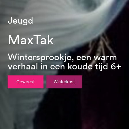
Jeugd
MaxTak
warm
Wintersprookje, een 
ijd 6+
verhaal in een koude t
Geweest
Winterkost