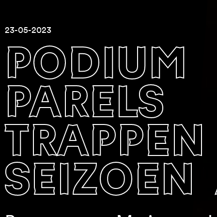
23-05-2023
podium
parels
trappen
seizoen