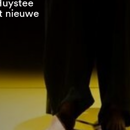
Huystee
et nieuwe