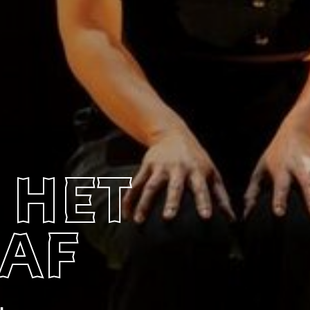
 het
 af