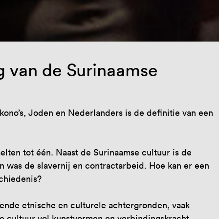
g van de Surinaamse
kono’s, Joden en Nederlanders is de definitie van een
lten tot één. Naast de Surinaamse cultuur is de
n was de slavernij en contractarbeid. Hoe kan er een
schiedenis?
lende etnische en culturele achtergronden, vaak
ge cultuur vol kunstvormen en verbindingskracht.