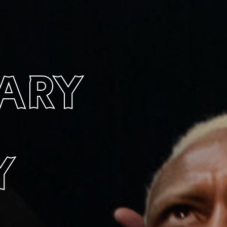
ary
y