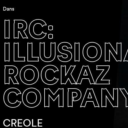
Dans
irc:
illusion
rockaz
compan
CREOLE