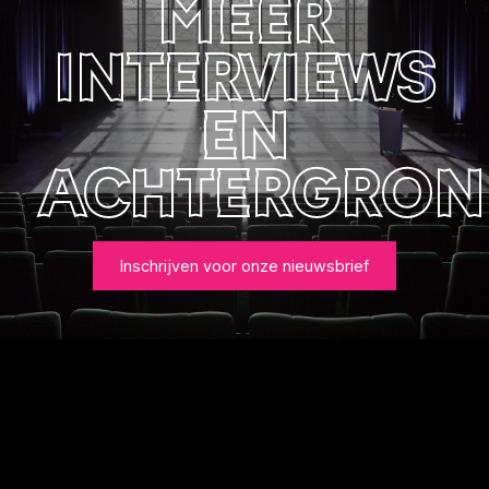
meer
interviews
en
achtergron
Inschrijven voor onze nieuwsbrief