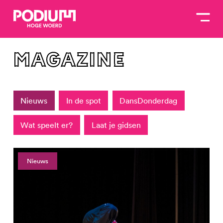
magazine
Nieuws
In de spot
DansDonderdag
Wat speelt er?
Laat je gidsen
Nieuws