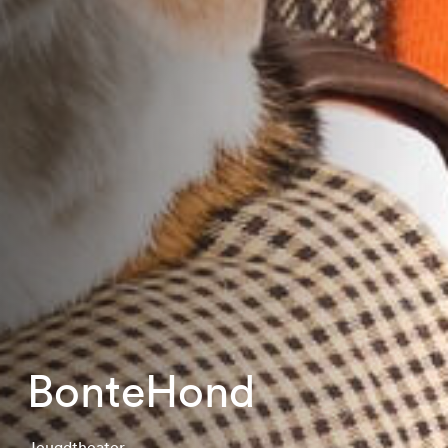
BonteHond
Jeugdtheater