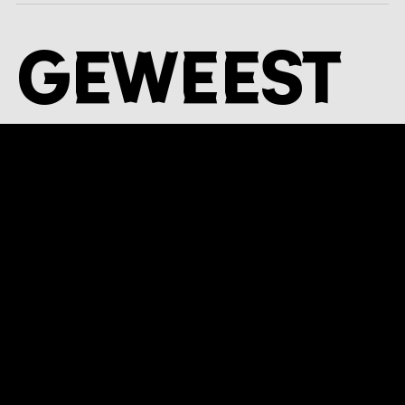
Geweest
WAUW 2,5+
BonteHond
Jeugd
wo 18 februari 2026
15:00u
WAUW 2,5+