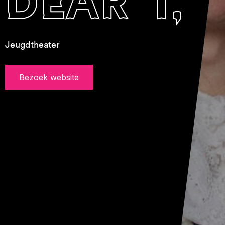
dear t,
Jeugdtheater
Bezoek website