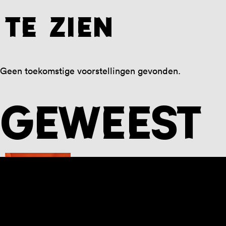
te zien
Geen toekomstige voorstellingen gevonden.
Geweest
Ridder Robin 6+
Dear T, / Tim Schouten
Jeugd